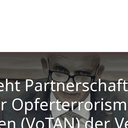
er uns
Membership
Services
Blog
Verans
eht Partnerschaf
r Opferterrorism
en (VoTAN) der V