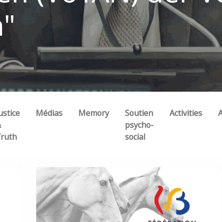
n"
ustice
Médias
Memory
Soutien
Activities
&
psycho-
ruth
social