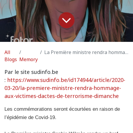
All
La Première ministre rendra hommage aux victimes d’actes de terrorisme dimanche
Blogs
Memory
Par le site sudinfo.be
:
https://www.sudinfo.be/id174944/article/2020-
03-20/la-premiere-ministre-rendra-hommage-
aux-victimes-dactes-de-terrorisme-dimanche
Les commémorations seront écourtées en raison de
l’épidémie de Covid-19.