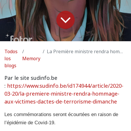
Todos
La Première ministre rendra hommage aux victimes d’actes de terrorisme dimanche
los
Memory
blogs
Par le site sudinfo.be
:
https://www.sudinfo.be/id174944/article/2020-
03-20/la-premiere-ministre-rendra-hommage-
aux-victimes-dactes-de-terrorisme-dimanche
Les commémorations seront écourtées en raison de
l’épidémie de Covid-19.