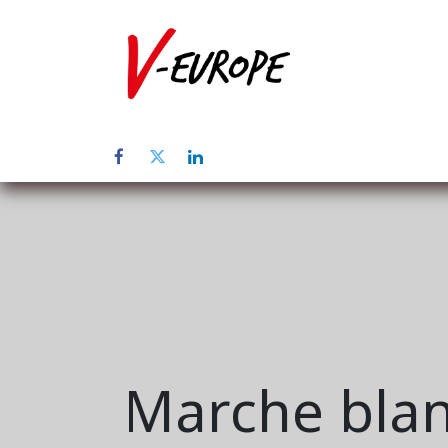
Home
Üb
Marche blan