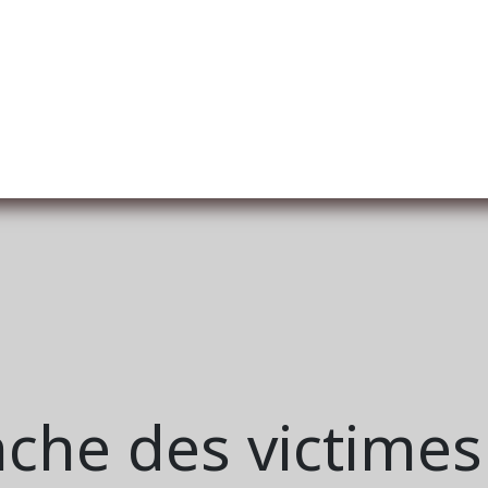
er uns
Membership
Services
Blog
Verans
che des victimes