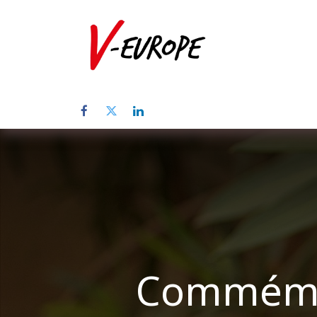
Home
Üb
Commémor