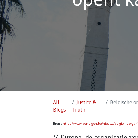
All
Justice &
Belgische organ
Blogs
Truth
Bron
:
https://www.demorgen.be/nieuws/belgische-organisa
V-Europe, de organisatie voo