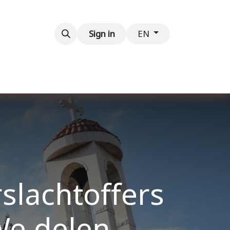
Contact us
Sign in
EN
rslachtoffers
‘We delen