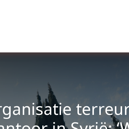
ut us
Membership
Services
Blog
Events
ganisatie terreu
ntoor in Syrië: 