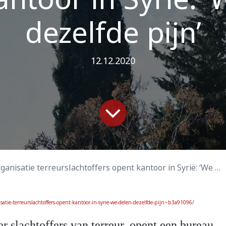
dezelfde pijn’
12.12.2020
isatie terreurslachtoffers opent kantoor in Syrië: ‘We delen dezelfde pijn’
tie-terreurslachtoffers-opent-kantoor-in-syrie-we-delen-dezelfde-pijn~b3a91096/
r slachtoffers van terreur, opent een bureau