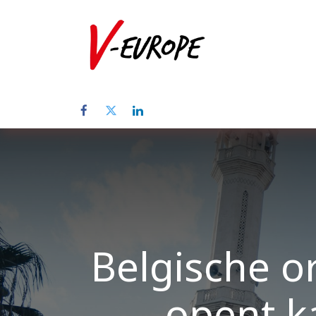
Home
Abo
Belgische or
opent ka