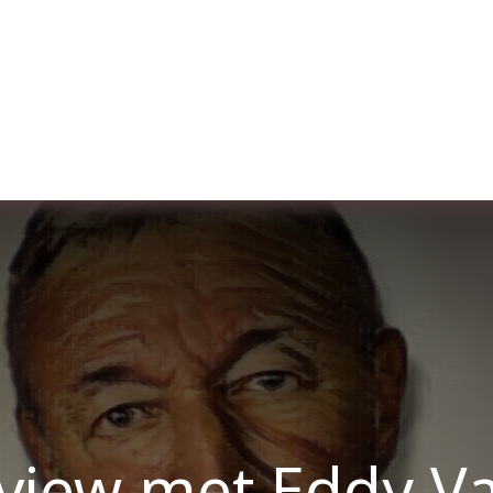
Over ons
Membership
Services
Blog
E
rview met Eddy Va