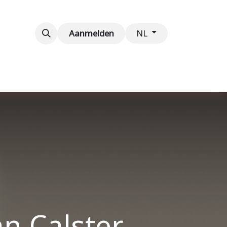
venementen
Contact
Aanmelden
NL
n Calster