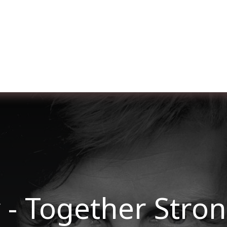
re nosotros
Membership
Services
Blog
E
 - Together Stron