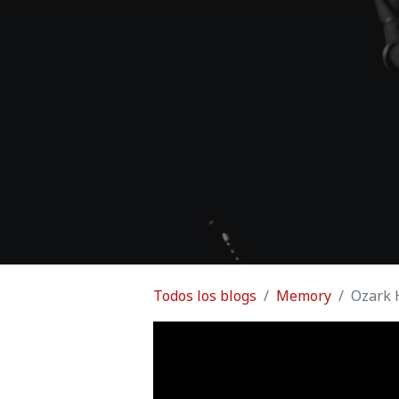
Todos los blogs
Memory
Ozark 