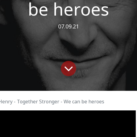
be heroes
07.09.21
Henry - Together Stronger - We can be heroes