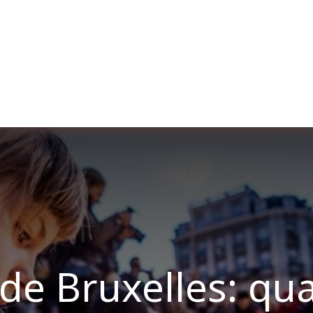
re nosotros
Membership
Services
Blog
E
 de Bruxelles: qua