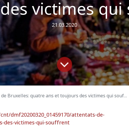
des victimes qui
21.03.2020
de Bruxelles: quatre ans et toujours des victimes qui souffrent
t/cnt/dmf20200320_01459170/attentats-de-
s-des-victimes-qui-souffrent