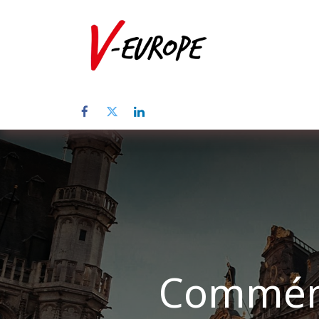
Home
Üb
Commémo