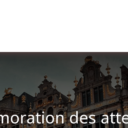
er uns
Membership
Services
Blog
Verans
ration des atte