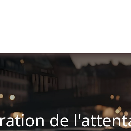
er uns
Membership
Services
Blog
Verans
ion de l'attentat